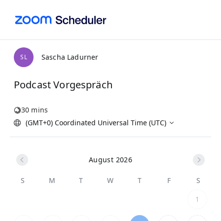
Sascha Ladurner
S
L
Podcast Vorgespräch
30 mins
(GMT+0) Coordinated Universal Time (UTC)
August 2026
S
M
T
W
T
F
S
1